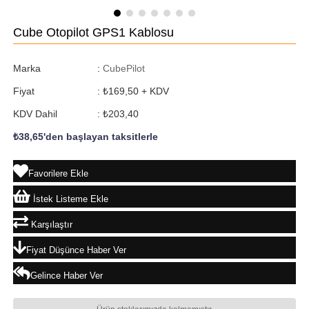
Cube Otopilot GPS1 Kablosu
Marka
:
CubePilot
Fiyat
:
₺169,50
+ KDV
KDV Dahil
:
₺203,40
₺38,65
'den başlayan taksitlerle
Favorilere Ekle
İstek Listeme Ekle
Karşılaştır
Fiyat Düşünce Haber Ver
Gelince Haber Ver