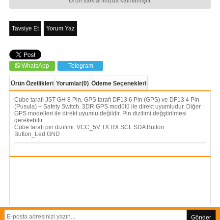
Ürün stoklarımızda kalmamıştır.
Tavsiye Et
Yorum Yaz
WhatsApp
Telegram
Ürün Özellikleri
Yorumlar
(0)
Ödeme Seçenekleri
Cube tarafı JST-GH 8 Pin, GPS tarafı DF13 6 Pin (GPS) ve DF13 4 Pin
(Pusula) + Safety Switch. 3DR GPS modülü ile direkt uyumludur. Diğer
GPS modelleri ile direkt uyumlu değildir. Pin dizilimi değştirilmesi
gerekebilir.
Cube tarafı pin dizilimi: VCC_5V TX RX SCL SDA Button
Button_Led GND
Gönder