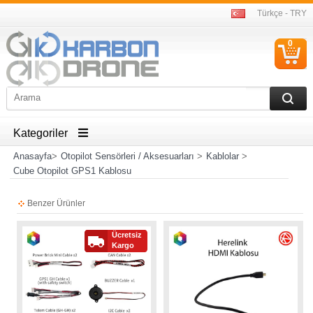
Türkçe - TRY
0
S
Ü
Kategoriler
Anasayfa
>
Otopilot Sensörleri / Aksesuarları
>
Kablolar
>
Cube Otopilot GPS1 Kablosu
Benzer Ürünler
Ücretsiz
Kargo