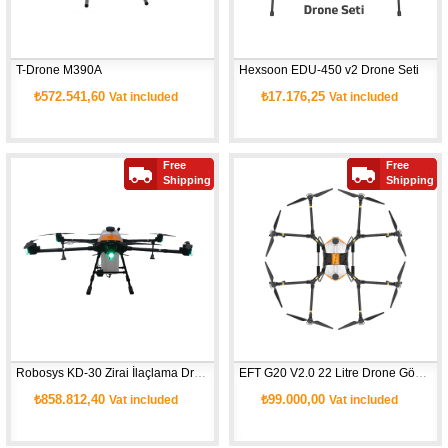
T-Drone M390A
Hexsoon EDU-450 v2 Drone Seti
₺572.541,60
₺17.176,25
Vat included
Vat included
Free
Free
Shipping
Shipping
Robosys KD-30 Zirai İlaçlama Drone
EFT G20 V2.0 22 Litre Drone Gövdesi
₺858.812,40
₺99.000,00
Vat included
Vat included