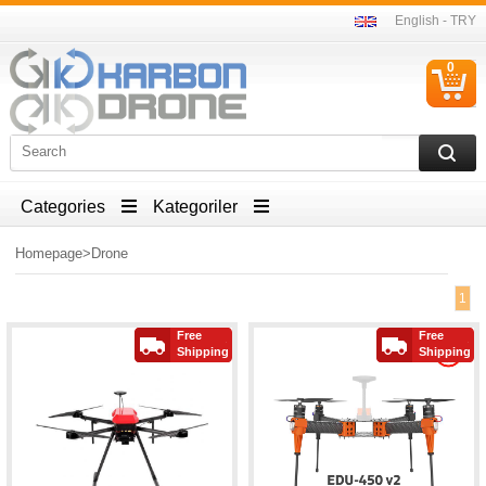
English - TRY
0
C
I
Categories
Kategoriler
Homepage
>
Drone
1
Free
Free
Shipping
Shipping