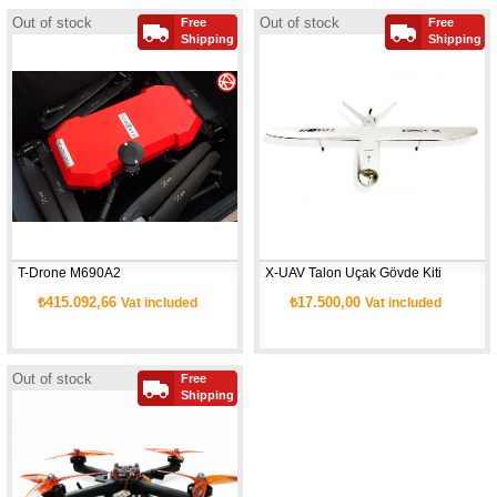
Out of stock
Out of stock
Free
Free
Shipping
Shipping
T-Drone M690A2
X-UAV Talon Uçak Gövde Kiti
₺415.092,66
₺17.500,00
Vat included
Vat included
Out of stock
Free
Shipping