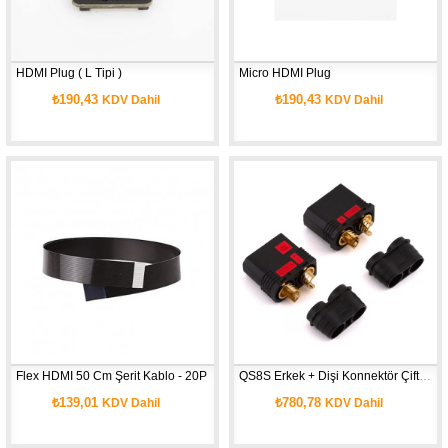
HDMI Plug ( L Tipi )
Micro HDMI Plug
₺190,43
₺190,43
KDV Dahil
KDV Dahil
Flex HDMI 50 Cm Şerit Kablo - 20P
QS8S Erkek + Dişi Konnektör Çifti 110A 
₺139,01
₺780,78
KDV Dahil
KDV Dahil