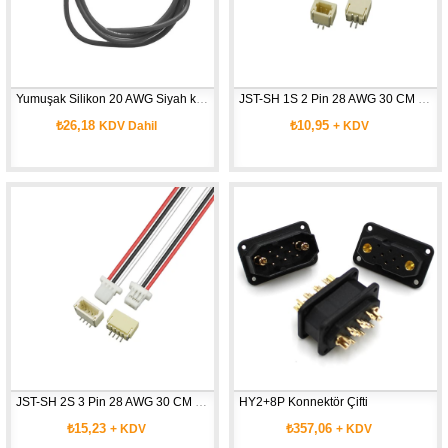
Yumuşak Silikon 20 AWG Siyah kablo 1 Metre
JST-SH 1S 2 Pin 28 AWG 30 CM Kablo
₺26,18
₺10,95
KDV Dahil
+ KDV
JST-SH 2S 3 Pin 28 AWG 30 CM Kablo
HY2+8P Konnektör Çifti
₺15,23
₺357,06
+ KDV
+ KDV