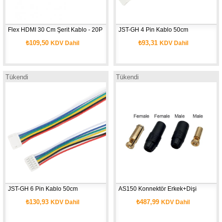
Flex HDMI 30 Cm Şerit Kablo - 20P
JST-GH 4 Pin Kablo 50cm
₺109,50
₺93,31
KDV Dahil
KDV Dahil
Tükendi
Tükendi
JST-GH 6 Pin Kablo 50cm
AS150 Konnektör Erkek+Dişi
₺130,93
₺487,99
KDV Dahil
KDV Dahil