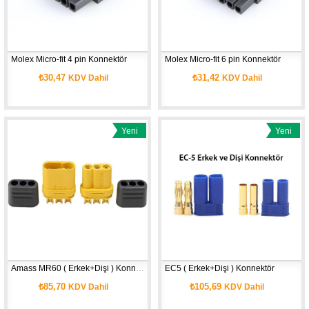
Molex Micro-fit 4 pin Konnektör
Molex Micro-fit 6 pin Konnektör
₺30,47
₺31,42
KDV Dahil
KDV Dahil
Yeni
Yeni
Ürün
Ürün
Amass MR60 ( Erkek+Dişi ) Konnektör 
EC5 ( Erkek+Dişi ) Konnektör 
₺85,70
₺105,69
KDV Dahil
KDV Dahil