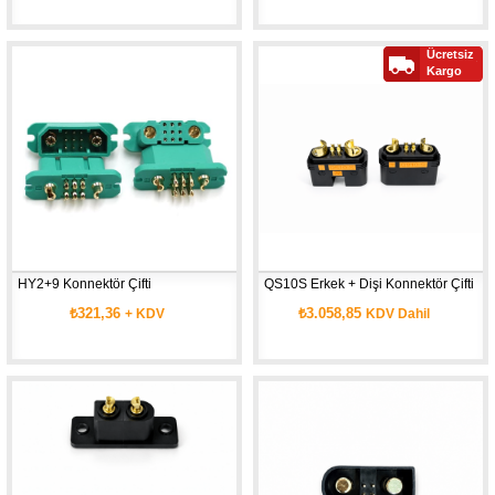
Ücretsiz
Kargo
HY2+9 Konnektör Çifti
QS10S Erkek + Dişi Konnektör Çifti
₺321,36
₺3.058,85
+ KDV
KDV Dahil