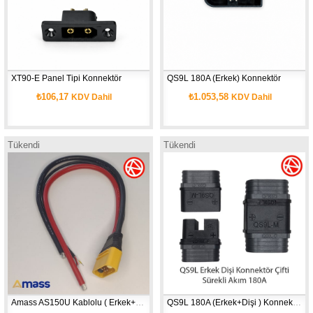
XT90-E Panel Tipi Konnektör
QS9L 180A (Erkek) Konnektör
₺106,17
₺1.053,58
KDV Dahil
KDV Dahil
Tükendi
Tükendi
Amass AS150U Kablolu ( Erkek+Dişi ) Konnektör 35 cm 8 AWG
QS9L 180A (Erkek+Dişi ) Konnektör Çifti