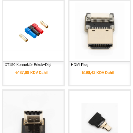
XT150 Konnektör Erkek+Dişi
HDMI Plug
₺487,99
₺190,43
KDV Dahil
KDV Dahil