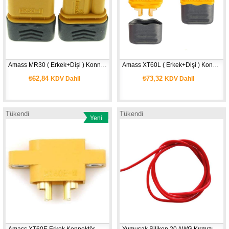
Amass MR30 ( Erkek+Dişi ) Konnektör 
Amass XT60L ( Erkek+Dişi ) Konnektör 
₺62,84
₺73,32
KDV Dahil
KDV Dahil
Tükendi
Tükendi
Yeni
Ürün
Amass XT60E Erkek Konnektör 
Yumuşak Silikon 20 AWG Kırmızı kablo 1 Metre