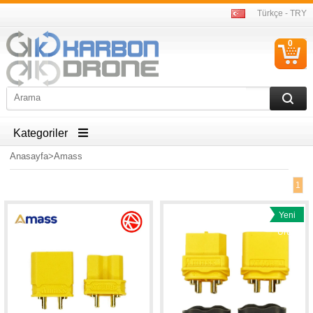
Türkçe - TRY
0
S
Ü
Kategoriler
Anasayfa
>
Amass
1
Yeni
Ürün