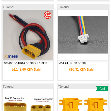
Tükendi
Tükendi
Amass AS150U Kablolu Erkek Konnektör 35 cm 8 AWG
JST-SH 4 Pin Kablo 
₺1.142,60
₺93,31
KDV Dahil
KDV Dahil
Tükendi
Tükendi
Yeni
Ürün