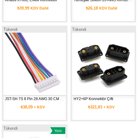
₺39,99
₺26,18
KDV Dahil
KDV Dahil
Tükendi
Tükendi
JST-SH 7S 8 Pin 28 AWG 30 CM Kablo
HY2+6P Konnektör Çifti
₺38,09
₺321,83
+ KDV
+ KDV
Tükendi
Yeni