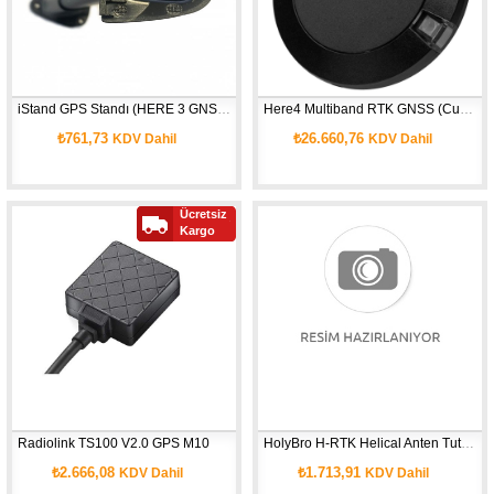
iStand GPS Standı (HERE 3 GNSS için)
Here4 Multiband RTK GNSS (CubePilot Garantili)
₺761,73
₺26.660,76
KDV Dahil
KDV Dahil
Ücretsiz
Kargo
Radiolink TS100 V2.0 GPS M10
HolyBro H-RTK Helical Anten Tutucu
₺2.666,08
₺1.713,91
KDV Dahil
KDV Dahil