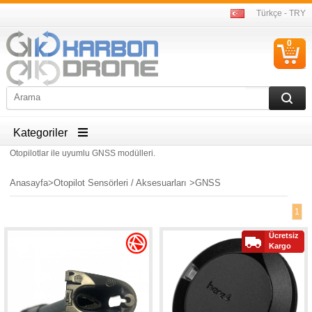
Türkçe - TRY
0
S
Ü
Kategoriler
Otopilotlar ile uyumlu GNSS modülleri.
Anasayfa
>
Otopilot Sensörleri / Aksesuarları
>
GNSS
1
Ücretsiz
Kargo