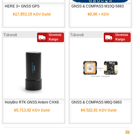
HERE 3+ GNSS GPS
GNSS & COMPASS M10Q-5883
₺17.853,19
₺0,00
KDV Dahil
+ KDV
Tükendi
Tükendi
Ücretsiz
Ücretsiz
Kargo
Kargo
HolyBro RTK GNSS Anteni CHX603A
GNSS & COMPASS M8Q-5883
₺5.713,02
₺4.522,81
KDV Dahil
KDV Dahil
1