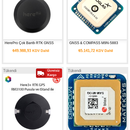
HerePro Çok Bantlı RTK GNSS
GNSS & COMPASS M9N-5883
₺49.988,93
₺5.141,72
KDV Dahil
KDV Dahil
Tükendi
Tükendi
Ücretsiz
Kargo