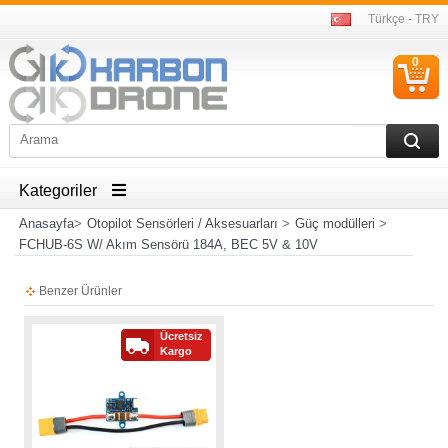
Türkçe - TRY
0
S
Ü
Kategoriler
Anasayfa
>
Otopilot Sensörleri / Aksesuarları
>
Güç modülleri
>
FCHUB-6S W/ Akım Sensörü 184A, BEC 5V & 10V
Benzer Ürünler
Ücretsiz
Kargo