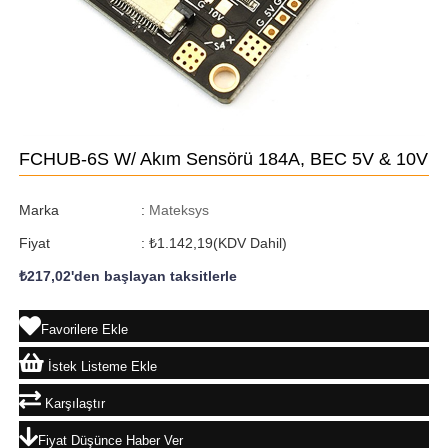
FCHUB-6S W/ Akım Sensörü 184A, BEC 5V & 10V
Marka
:
Mateksys
Fiyat
:
₺1.142,19
(KDV Dahil)
₺217,02
'den başlayan taksitlerle
Favorilere Ekle
İstek Listeme Ekle
Karşılaştır
Fiyat Düşünce Haber Ver