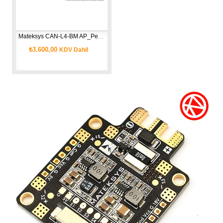
Mateksys CAN-L4-BM AP_Periph DroneCAN Digital Power Monitor
₺3.600,00
KDV Dahil