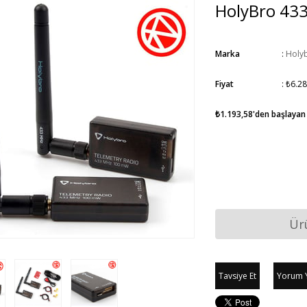
HolyBro 43
Marka
:
Holy
Fiyat
:
₺6.28
₺1.193,58
'den başlayan 
Ür
Tavsiye Et
Yorum 