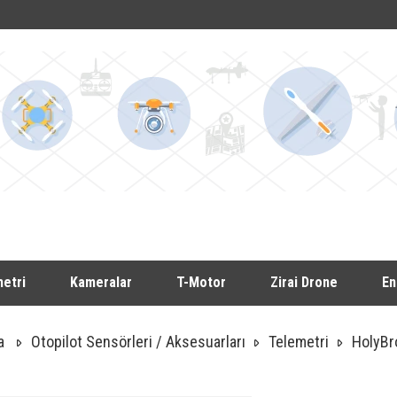
etri
Kameralar
T-Motor
Zirai Drone
En
a
Otopilot Sensörleri / Aksesuarları
Telemetri
HolyBr