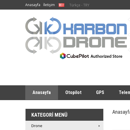
Anasayfa
İletişim
Türkçe - TRY
Anasayfa
Otopilot
GPS
Telem
Anasayf
KATEGORI MENÜ
Drone