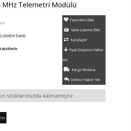
3 MHz Telemetri Modülü
Favorilere Ekle
bro
İstek Listeme Ekle
2,03
(KDV Dahil)
Karşılaştır
taksitlerle
Fiyat Düşünce Haber
Ver
Kargo Bedava
Gelince Haber Ver
ün stoklarımızda kalmamıştır.
Yaz