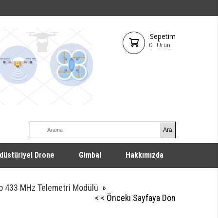
Sepetim
0
Ürün
düstüriyel Drone
Gimbal
Hakkımızda
o 433 MHz Telemetri Modülü
< < Önceki Sayfaya Dön