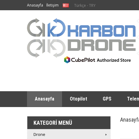
Anasayfa
İletişim
Türkçe - TRY
Anasayfa
Otopilot
GPS
Telem
Anasayf
KATEGORI MENÜ
Drone