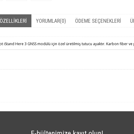
ÖZELLIKLERI
YORUMLAR
(0)
ÖDEME SEÇENEKLERI
Ü
t iStand Here 3 GNSS modülü için özel üretilmiş tutucu ayaktır. Karbon fiber ve p
E-bültenimize kayıt olun!