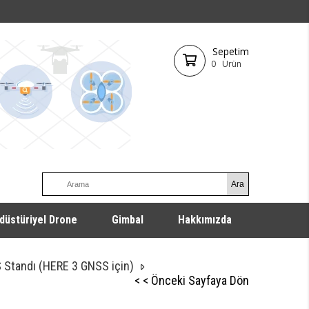
Sepetim
0
Ürün
düstüriyel Drone
Gimbal
Hakkımızda
 Standı (HERE 3 GNSS için)
< < Önceki Sayfaya Dön