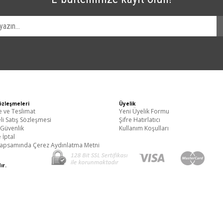
özleşmeleri
Üyelik
ve Teslimat
Yeni Üyelik Formu
li Satış Sözleşmesi
Şifre Hatırlatıcı
k Güvenlik
Kullanım Koşulları
 İptal
apsamında Çerez Aydınlatma Metni
ri Markasıdır.