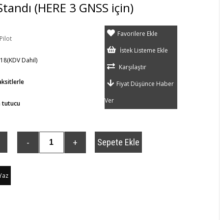
Standı (HERE 3 GNSS için)
Favorilere Ekle
ilot
İstek Listeme Ekle
,18
(KDV Dahil)
Karşılaştır
ksitlerle
Fiyat Düşünce Haber
Ver
n tutucu
Yaz