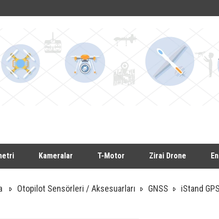
etri
Kameralar
T-Motor
Zirai Drone
En
a
Otopilot Sensörleri / Aksesuarları
GNSS
iStand GPS