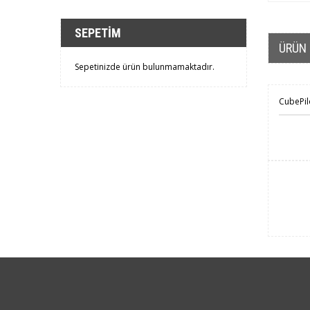
SEPETIM
ÜRÜN 
Sepetinizde ürün bulunmamaktadır.
CubePilo