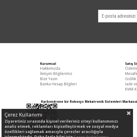
Kurumsal
Satış S
Hakkımızda
Ödeme 
İletişim Bilgilerimiz
Mesafe
Bize Yazın
Gizlili
Banka Hesap Bilgileri
İade ve
KVKK K
Karbondrone bir Robosys Mekatronik Sistemle
Çerez Kullanımı
Ziyaretiniz sırasında kişisel verileriniz siteyi kullanımınızı
analiz etmek, reklamları kişiselleştirmek ve sosyal medya
özellikleri sağlamak amacıyla çerezler aracılığıyla
işlenmektedir. Daha fazla bilgi için
Çerez Aydınlatma