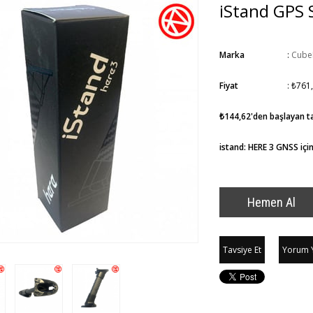
iStand GPS 
Marka
:
CubeP
Fiyat
:
₺761
₺144,62
'den başlayan ta
istand: HERE 3 GNSS içi
Tavsiye Et
Yorum 