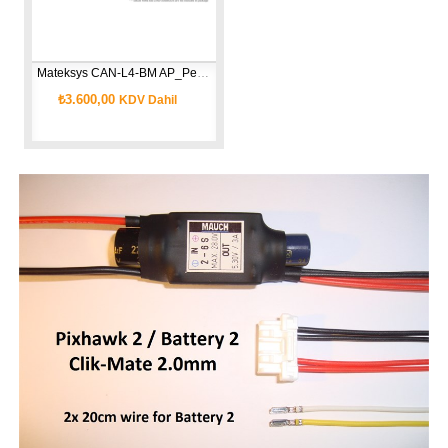
Mateksys CAN-L4-BM AP_Periph DroneCAN Digital Power Monitor
₺3.600,00
KDV Dahil