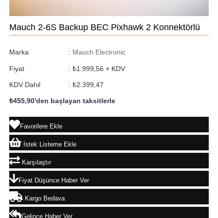
Mauch 2-6S Backup BEC Pixhawk 2 Konnektörlü
Marka
:
Mauch Electronic
Fiyat
:
₺1.999,56
+ KDV
KDV Dahil
:
₺2.399,47
₺455,90
'den başlayan taksitlerle
Favorilere Ekle
İstek Listeme Ekle
Karşılaştır
Fiyat Düşünce Haber Ver
Kargo Bedava
Gelince Haber Ver