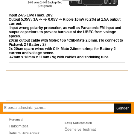
Input 2-6S LiPo / max. 28V.
Output 5.35V / 3A -> +/- 0.05V -> Ripple 10mV (0.2%) at 1.5A output
current.
Input wrong polarity protection, as well as Panasonic FM input and
output capacitors to prevent burn out of the UBEC from voltage
spikes.
20cm output cable with Molex / 6p / Clik-Mate 2.0mm. (To connect to
Pixhawk 2 / Battery 2)
2x 20cm spare wires with Clik-Mate 2.0mm crimp, for Battery 2
current and voltage sence.
47mm x 18mm x 11mm / 9g with cables and shrinking tube.
Gönder
Kurumsal
Satış Sözleşmeleri
Hakkımızda
Ödeme ve Teslimat
İletişim Bilgilerimiz