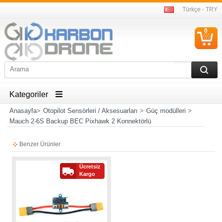
Türkçe - TRY
0
S
Ü
Kategoriler
Anasayfa
>
Otopilot Sensörleri / Aksesuarları
>
Güç modülleri
>
Mauch 2-6S Backup BEC Pixhawk 2 Konnektörlü
Benzer Ürünler
Ücretsiz
Kargo