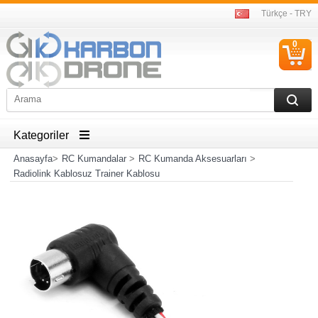
Türkçe - TRY
0
S
Ü
Kategoriler
Anasayfa
>
RC Kumandalar
>
RC Kumanda Aksesuarları
>
Radiolink Kablosuz Trainer Kablosu