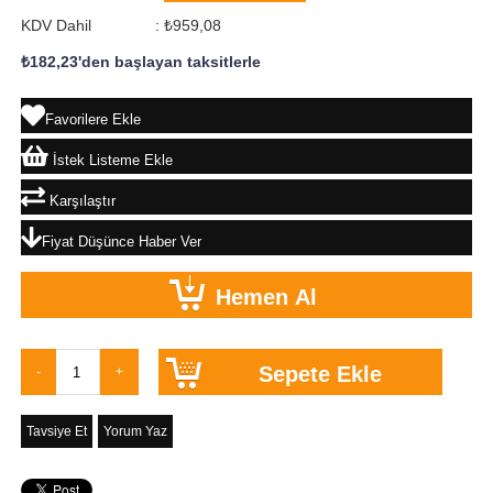
KDV Dahil
:
₺959,08
₺182,23
'den başlayan taksitlerle
Favorilere Ekle
İstek Listeme Ekle
Karşılaştır
Fiyat Düşünce Haber Ver
Tavsiye Et
Yorum Yaz