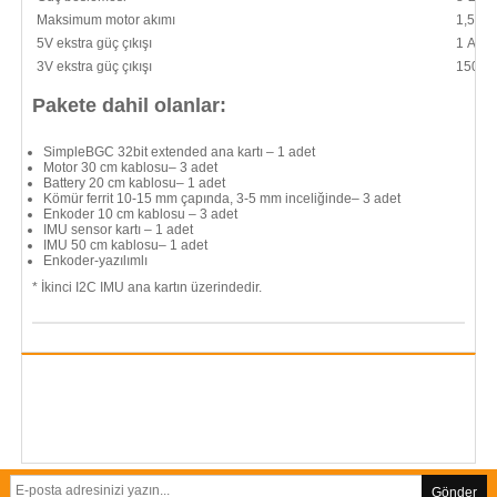
Maksimum motor akımı
1,5 A
5V ekstra güç çıkışı
1 A'e 
3V ekstra güç çıkışı
150 m
Pakete dahil olanlar:
SimpleBGC 32bit extended ana kartı – 1 adet
Motor 30 cm kablosu– 3 adet
Battery 20 cm kablosu– 1 adet
Kömür ferrit 10-15 mm çapında, 3-5 mm inceliğinde– 3 adet
Enkoder 10 cm kablosu – 3 adet
IMU sensor kartı – 1 adet
IMU 50 cm kablosu– 1 adet
Enkoder-yazılımlı
* İkinci I2C IMU ana kartın üzerindedir.
Gönder