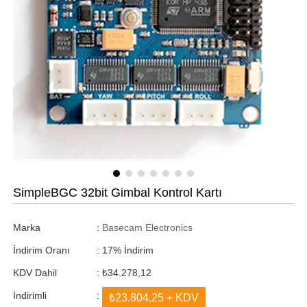
SimpleBGC 32bit Gimbal Kontrol Kartı
Marka
:
Basecam Electronics
İndirim Oranı
:
17
%
İndirim
KDV Dahil
:
₺34.278,12
İndirimli
:
₺23.804,25
+ KDV