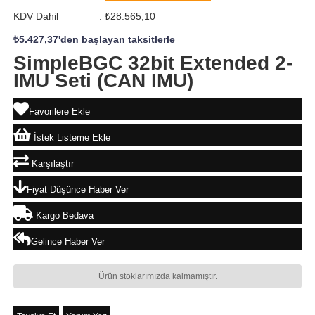
KDV Dahil
:
₺28.565,10
₺5.427,37
'den başlayan taksitlerle
SimpleBGC 32bit Extended 2-
IMU Seti (CAN IMU)
Favorilere Ekle
İstek Listeme Ekle
Karşılaştır
Fiyat Düşünce Haber Ver
Kargo Bedava
Gelince Haber Ver
Ürün stoklarımızda kalmamıştır.