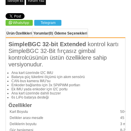
Tavsiye Et
Yorum Yaz
WhatsApp
Telegram
Ürün Özellikleri
Yorumlar
(0)
Ödeme Seçenekleri
SimpleBGC 32-bit Extended
kontrol kartı
SimpleBGC 32-Bit fırçasız gimbal
kontrolcüsünün üstün özelliklere sahip
versiyonudur.
Ana kart üzerinde I2C IMU
Batarya güç tüketimi ölçümü için akım sensörü
CAN-bus kamera IMU'su
Enkoder bağlantısı için 3x SPI/PWM portları
Ek IMU yada enkoder için I2C portu
Ana kart üzerinde dahili buzzer
6s LiPo batarya desteği
Özellikler
Kart Boyutu
50×50
Delikler arası mesafe
45 mm
Deliklerin boyutu
3 mm
Güç beslemesi
8-26 V