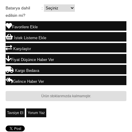
Batarya dahil
:
edilsin mi?
Favorilere Ekle
İstek Listeme Ekle
Karşılaştır
Fiyat Düşünce Haber Ver
Kargo Bedava
Gelince Haber Ver
Ürün stoklarımızda kalmamıştır.
Tavsiye Et
Yorum Yaz