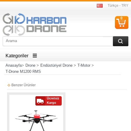
Türkçe - TRY
0
S
Ü
Kategoriler
Anasayfa
>
Drone
>
Endüstüriyel Drone
>
T-Motor
>
T-Drone M1200 RMS
Benzer Ürünler
Ücretsiz
Kargo