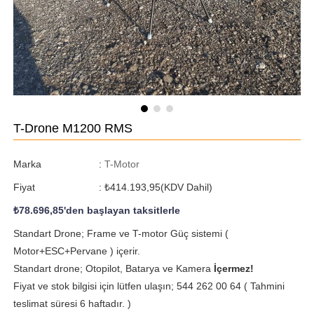
T-Drone M1200 RMS
Marka
:
T-Motor
Fiyat
:
₺414.193,95
(KDV Dahil)
₺78.696,85
'den başlayan taksitlerle
Standart Drone; Frame ve T-motor Güç sistemi (
Motor+ESC+Pervane ) içerir.
Standart drone; Otopilot, Batarya ve Kamera
İçermez!
Fiyat ve stok bilgisi için lütfen ulaşın; 544 262 00 64 ( Tahmini
teslimat süresi 6 haftadır. )