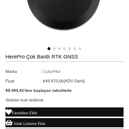
HerePro Çok Bantlı RTK GNSS
Marka
:
CubePilot
Fiyat
:
₺49.970,66
(KDV Dahil)
₺9.494,42
'den başlayan taksitlerle
Stoktan hızlı teslimat.
Favorilere Ekle
İstek Listeme Ekle