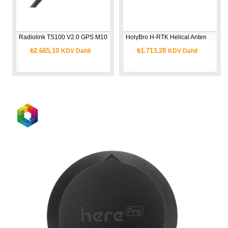
ili)
Radiolink TS100 V2.0 GPS M10
HolyBro H-RTK Helical Anten Tutucu
₺2.665,10
₺1.713,28
KDV Dahil
KDV Dahil