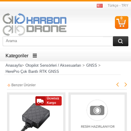
Türkçe - TRY
0
S
Ü
Kategoriler
Anasayfa
>
Otopilot Sensörleri / Aksesuarları
>
GNSS
>
HerePro Çok Bantlı RTK GNSS
Benzer Ürünler
Ücretsiz
Kargo