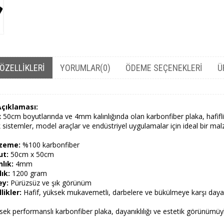
ÖZELLIKLERI
YORUMLAR
(0)
ÖDEME SEÇENEKLERI
Ü
Açıklaması:
 50cm boyutlarında ve 4mm kalınlığında olan karbonfiber plaka, hafifli
 sistemler, model araçlar ve endüstriyel uygulamalar için ideal bir ma
zeme:
%100 karbonfiber
ut:
50cm x 50cm
nlık:
4mm
lık:
1200 gram
ey:
Pürüzsüz ve şık görünüm
likler:
Hafif, yüksek mukavemetli, darbelere ve bükülmeye karşı dayan
ek performanslı karbonfiber plaka, dayanıklılığı ve estetik görünümüy