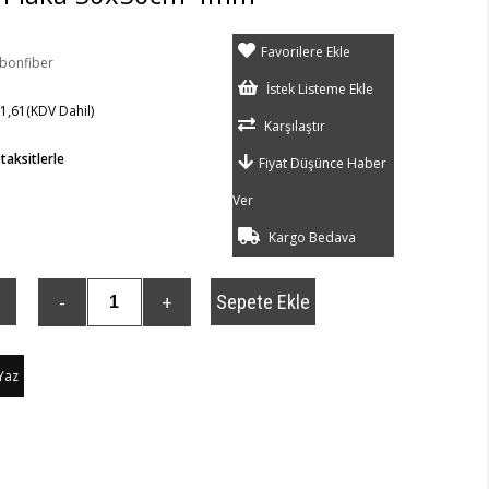
Favorilere Ekle
bonfiber
İstek Listeme Ekle
1,61
(KDV Dahil)
Karşılaştır
taksitlerle
Fiyat Düşünce Haber
Ver
Kargo Bedava
Yaz