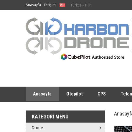
Anasayfa
İletişim
Türkçe - TRY
Anasayfa
Otopilot
GPS
Telem
Anasayf
KATEGORI MENÜ
Drone