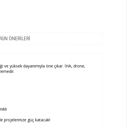
RÜN ÖNERILERI
ği ve yüksek dayanımıyla öne çıkar. İHA, drone,
lzemedir.
ıklı
le projelerinize güç katacak!