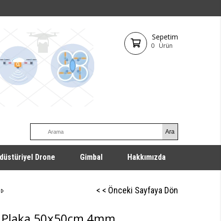
Sepetim
0
Ürün
düstüriyel Drone
Gimbal
Hakkımızda
< < Önceki Sayfaya Dön
r Plaka 50x50cm 4mm