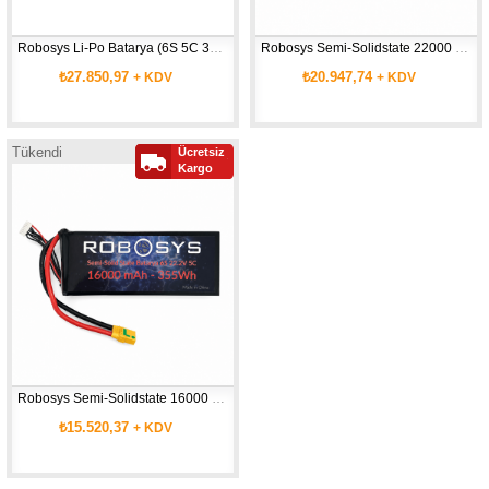
Robosys Li-Po Batarya (6S 5C 30000mAh)
Robosys Semi-Solidstate 22000 mAh batarya ( 22.2V 5C)
₺27.850,97
₺20.947,74
+ KDV
+ KDV
Tükendi
Ücretsiz
Kargo
Robosys Semi-Solidstate 16000 mAh batarya ( 22.2V 5C)
₺15.520,37
+ KDV