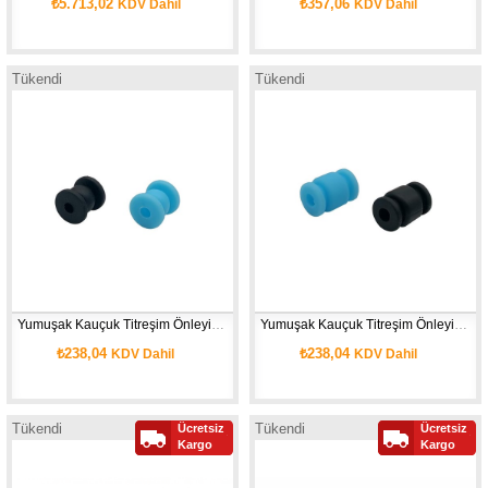
₺5.713,02
₺357,06
KDV Dahil
KDV Dahil
Tükendi
Tükendi
Yumuşak Kauçuk Titreşim Önleyici Damper Küçük Boy ( 10 adet )
Yumuşak Kauçuk Titreşim Önleyici Damper Orta Boy( 10 adet )
₺238,04
₺238,04
KDV Dahil
KDV Dahil
Tükendi
Tükendi
Ücretsiz
Ücretsiz
Kargo
Kargo