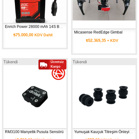
Enrich Power 28000 mAh 14S Batarya
Micasense RedEdge Gimbal
₺75.000,00
KDV Dahil
₺52.369,35
+ KDV
Tükendi
Tükendi
Ücretsiz
Kargo
RM3100 Manyetik Pusula Sensörü
Yumuşak Kauçuk Titreşim Önleyici Damper ( 10 adet )