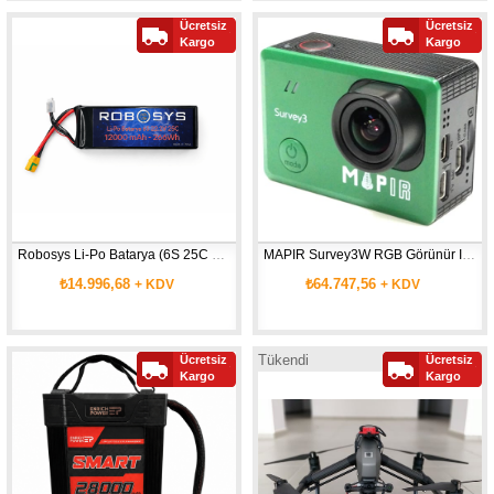
Ücretsiz
Ücretsiz
Kargo
Kargo
Robosys Li-Po Batarya (6S 25C 12000mAh)
MAPIR Survey3W RGB Görünür Işık Haritalama Kamerası
₺14.996,68
₺64.747,56
+ KDV
+ KDV
Tükendi
Ücretsiz
Ücretsiz
Kargo
Kargo