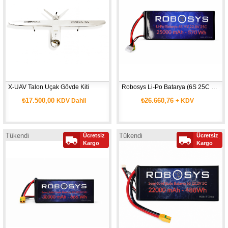
X-UAV Talon Uçak Gövde Kiti
Robosys Li-Po Batarya (6S 25C 25000mAh)
₺17.500,00
₺26.660,76
KDV Dahil
+ KDV
Tükendi
Tükendi
Ücretsiz
Ücretsiz
Kargo
Kargo