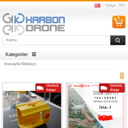
Türkçe - TRY
0
S
Ü
Kategoriler
Anasayfa
>
Robosys
1
Ücretsiz
Ücretsiz
Kargo
Kargo