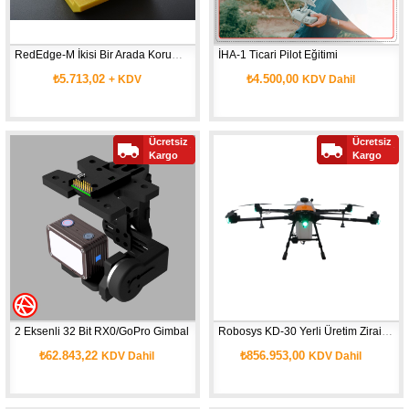
RedEdge-M İkisi Bir Arada Koruma Kabı&Bağlantı Aparatı
İHA-1 Ticari Pilot Eğitimi
₺5.713,02
₺4.500,00
+ KDV
KDV Dahil
Ücretsiz
Ücretsiz
Kargo
Kargo
2 Eksenli 32 Bit RX0/GoPro Gimbal
Robosys KD-30 Yerli Üretim Zirai İlaçlama Drone
₺62.843,22
₺856.953,00
KDV Dahil
KDV Dahil