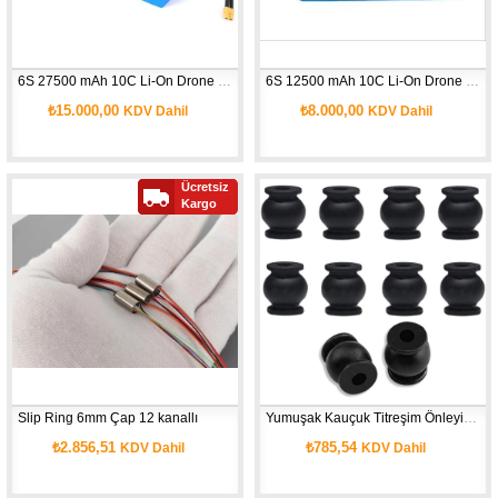
6S 27500 mAh 10C Li-On Drone Bataryası
6S 12500 mAh 10C Li-On Drone Bataryası
₺15.000,00
₺8.000,00
KDV Dahil
KDV Dahil
Ücretsiz
Kargo
Slip Ring 6mm Çap 12 kanallı
Yumuşak Kauçuk Titreşim Önleyici Damper Büyük Boy ( 10 adet )
₺2.856,51
₺785,54
KDV Dahil
KDV Dahil