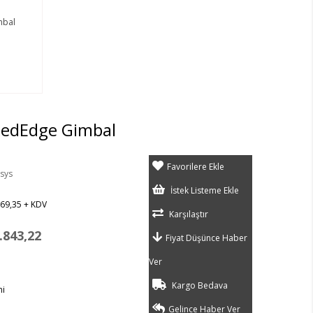
mbal
RedEdge Gimbal
Favorilere Ekle
sys
İstek Listeme Ekle
69,35
+ KDV
Karşılaştır
.843,22
Fiyat Düşünce Haber
Ver
Kargo Bedava
hi
Gelince Haber Ver