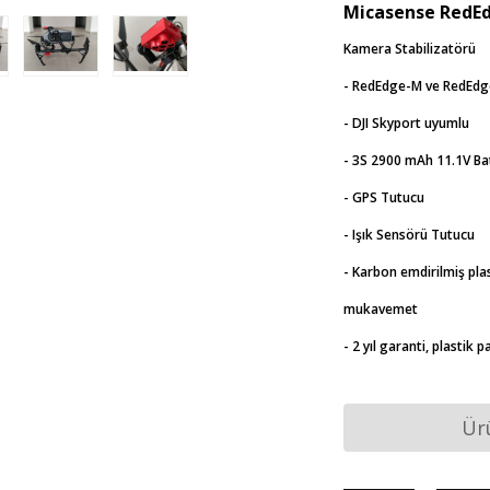
Micasense RedE
Kamera Stabilizatörü
- RedEdge-M ve RedEdge
- DJI Skyport uyumlu
- 3S 2900 mAh 11.1V Ba
- GPS Tutucu
- Işık Sensörü Tutucu
- Karbon emdirilmiş pla
mukavemet
- 2 yıl garanti, plastik 
Ür