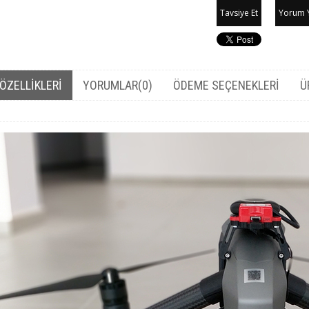
Tavsiye Et
Yorum 
ÖZELLIKLERI
YORUMLAR
(0)
ÖDEME SEÇENEKLERI
Ü