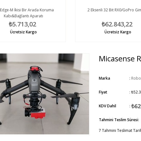
Edge-M İkisi Bir Arada Koruma
2 Eksenli 32 Bit RX0/GoPro Gi
Kabı&Bağlantı Aparatı
₺5.713,02
₺62.843,22
Ücretsiz Kargo
Ücretsiz Kargo
Micasense 
Marka
:
Robo
Fiyat
:
₺52.3
₺62
KDV Dahil
:
Tahmini Teslim Süresi
:
7 Tahmini Teslimat Tari