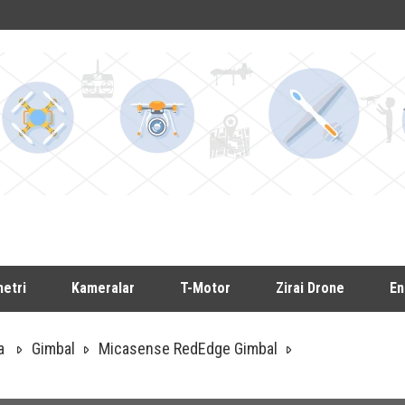
etri
Kameralar
T-Motor
Zirai Drone
En
a
Gimbal
Micasense RedEdge Gimbal