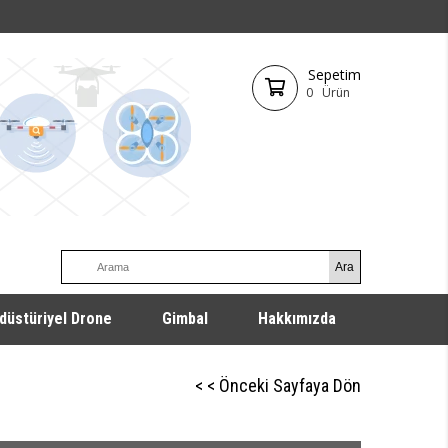
Sepetim
0
Ürün
düstüriyel Drone
Gimbal
Hakkımızda
< < Önceki Sayfaya Dön