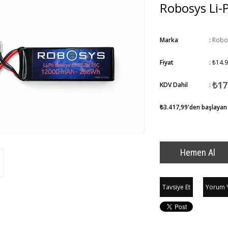
Robosys Li-
Marka
:
Robo
Fiyat
:
₺14.9
₺17
KDV Dahil
:
₺3.417,99
'den başlayan 
Tavsiye Et
Yorum 