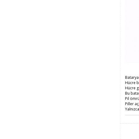
Batarya 
Hücre b
Hücre g
Bu batar
Pil ömr
Piller a
Yalnızc