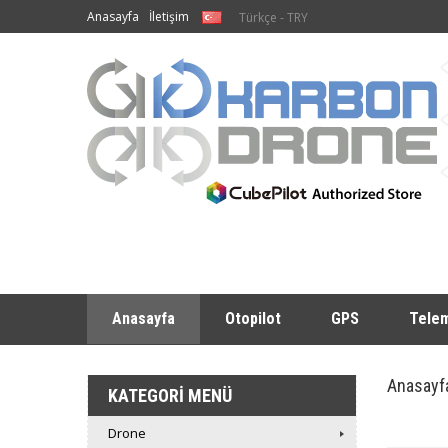
Anasayfa
İletişim
Türkçe - TRY
Anasayfa
Otopilot
GPS
Telem
Anasayf
KATEGORI MENÜ
Drone