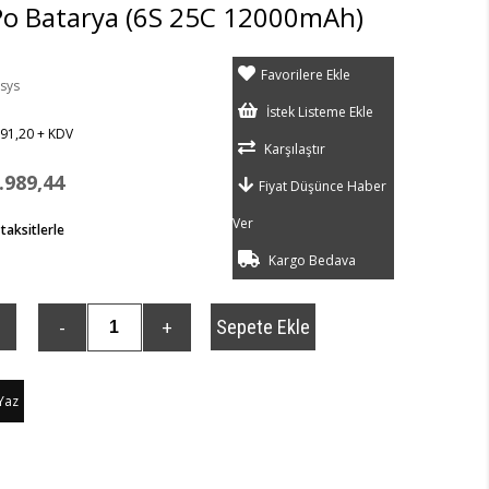
Po Batarya (6S 25C 12000mAh)
Favorilere Ekle
sys
İstek Listeme Ekle
91,20
+ KDV
Karşılaştır
.989,44
Fiyat Düşünce Haber
Ver
taksitlerle
Kargo Bedava
Yaz