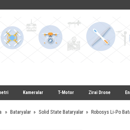
etri
Kameralar
T-Motor
Zirai Drone
En
a
Bataryalar
Solid State Bataryalar
Robosys Li-Po Ba