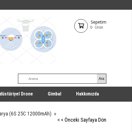
Sepetim
0
Ürün
düstüriyel Drone
Gimbal
Hakkımızda
tarya (6S 25C 12000mAh)
< < Önceki Sayfaya Dön