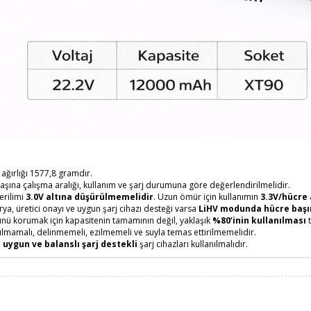
ağırlığı 1577,8 gramdır.
aşına çalışma aralığı, kullanım ve şarj durumuna göre değerlendirilmelidir.
erilimi
3.0V altına düşürülmemelidir
. Uzun ömür için kullanımın
3.3V/hücre
ya, üretici onayı ve uygun şarj cihazı desteği varsa
LiHV modunda hücre başın
ünü korumak için kapasitenin tamamının değil, yaklaşık
%80’inin kullanılması
t
çılmamalı, delinmemeli, ezilmemeli ve suyla temas ettirilmemelidir.
a
uygun ve balanslı şarj destekli
şarj cihazları kullanılmalıdır.