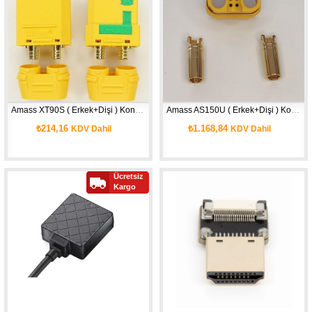
Amass XT90S ( Erkek+Dişi ) Konnektör
Amass AS150U ( Erkek+Dişi ) Konnektör
₺214,16
₺1.168,84
KDV Dahil
KDV Dahil
Ücretsiz
Kargo