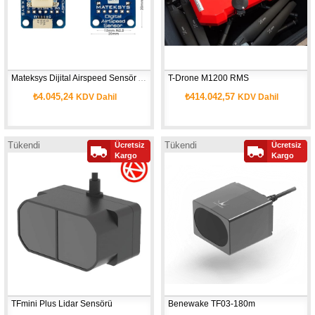
Mateksys Dijital Airspeed Sensör ASPD-4525
T-Drone M1200 RMS
₺4.045,24
₺414.042,57
KDV Dahil
KDV Dahil
Tükendi
Tükendi
Ücretsiz
Ücretsiz
Yeni
Kargo
Kargo
Ürün
TFmini Plus Lidar Sensörü
Benewake TF03-180m