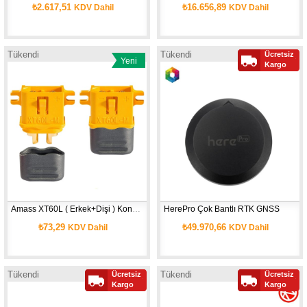
₺2.617,51
₺16.656,89
KDV Dahil
KDV Dahil
Tükendi
Tükendi
Ücretsiz
Yeni
Yeni
Kargo
Ürün
Ürün
Amass XT60L ( Erkek+Dişi ) Konnektör 
HerePro Çok Bantlı RTK GNSS
₺73,29
₺49.970,66
KDV Dahil
KDV Dahil
Tükendi
Tükendi
Ücretsiz
Ücretsiz
Kargo
Kargo