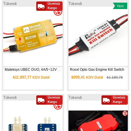
Tükendi
Tükendi
Ücretsiz
Yeni
Kargo
Ürün
Mateksys UBEC DUO, 4A/5~12V & 4A/5V
Rcexl Opto Gas Engine Kill Switch
₺11.897,77
₺999,41
KDV Dahil
KDV Dahil
₺1.189,78
Tükendi
Tükendi
Ücretsiz
Ücretsiz
Kargo
Kargo