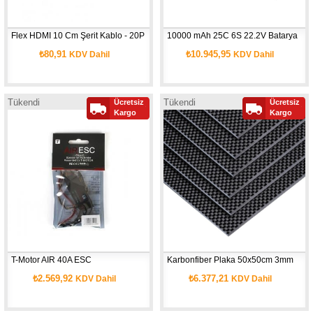
Flex HDMI 10 Cm Şerit Kablo - 20P
10000 mAh 25C 6S 22.2V Batarya
₺80,91
₺10.945,95
KDV Dahil
KDV Dahil
Tükendi
Tükendi
Ücretsiz
Ücretsiz
Kargo
Kargo
T-Motor AIR 40A ESC
Karbonfiber Plaka 50x50cm 3mm
₺2.569,92
₺6.377,21
KDV Dahil
KDV Dahil