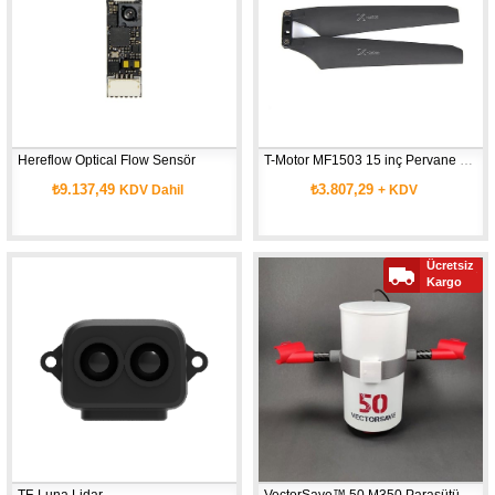
Hereflow Optical Flow Sensör
T-Motor MF1503 15 inç Pervane Çifti
₺9.137,49
₺3.807,29
KDV Dahil
+ KDV
Ücretsiz
Kargo
TF-Luna Lidar
VectorSave™ 50 M350 Paraşütü @9,6kg MTOW