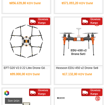
₺856.639,80
₺571.093,20
KDV Dahil
KDV Dahil
Ücretsiz
Ücretsiz
Kargo
Kargo
EFT G20 V2.0 22 Litre Drone Gövdesi
Hexsoon EDU-450 v2 Drone Seti
₺99.000,00
₺17.132,80
KDV Dahil
KDV Dahil
Ücretsiz
Ücretsiz
Kargo
Kargo
Son ürün