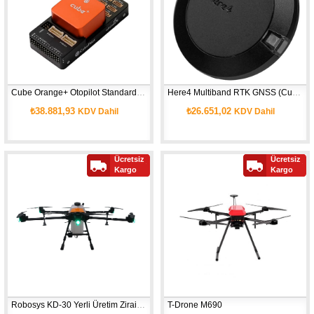
Cube Orange+ Otopilot Standard Set (CubePilot Garantili)
Here4 Multiband RTK GNSS (CubePilot Garantili)
₺38.881,93
₺26.651,02
KDV Dahil
KDV Dahil
Ücretsiz
Ücretsiz
Kargo
Kargo
Robosys KD-30 Yerli Üretim Zirai İlaçlama Drone
T-Drone M690