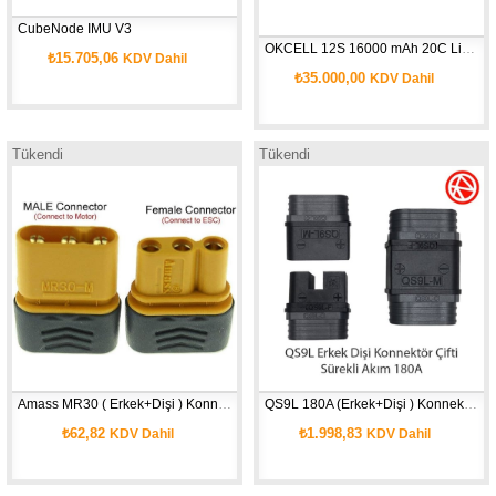
CubeNode IMU V3
OKCELL 12S 16000 mAh 20C Li-Po Batarya
₺15.705,06
KDV Dahil
₺35.000,00
KDV Dahil
Tükendi
Tükendi
Amass MR30 ( Erkek+Dişi ) Konnektör 
QS9L 180A (Erkek+Dişi ) Konnektör Çifti
₺62,82
₺1.998,83
KDV Dahil
KDV Dahil