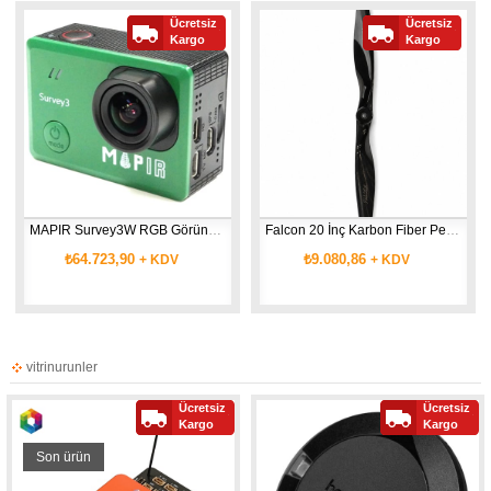
Ücretsiz
Ücretsiz
Kargo
Kargo
MAPIR Survey3W RGB Görünür Işık Haritalama Kamerası
Falcon 20 İnç Karbon Fiber Pervane
₺64.723,90
₺9.080,86
+ KDV
+ KDV
vitrinurunler
Ücretsiz
Ücretsiz
Kargo
Kargo
Son ürün