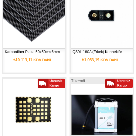
Karbonfiber Plaka 50x50cm 6mm
QS9L 180A (Erkek) Konnektör
₺10.113,11
₺1.053,19
KDV Dahil
KDV Dahil
Tükendi
Ücretsiz
Ücretsiz
Yeni
Kargo
Kargo
Ürün