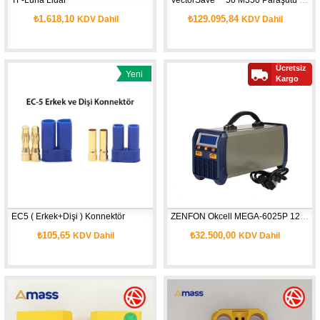
₺1.618,10
₺129.095,84
KDV Dahil
KDV Dahil
Ücretsiz
Yeni
Kargo
Ürün
EC5 ( Erkek+Dişi ) Konnektör 
ZENFON Okcell MEGA-6025P 1200W Şarj Aleti
₺105,65
₺32.500,00
KDV Dahil
KDV Dahil