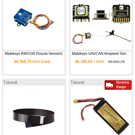
Mateksys RM3100 Pusula Sensörü
Mateksys UAVCAN Airspeed Sensör ASPD-DLVR
₺4.568,75
₺6.186,84
KDV Dahil
+ KDV
₺6.662,75
Tükendi
Tükendi
Ücretsiz
Kargo