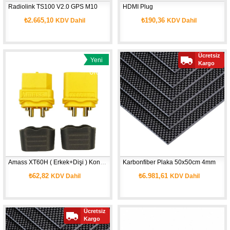
Radiolink TS100 V2.0 GPS M10
HDMI Plug
₺2.665,10
₺190,36
KDV Dahil
KDV Dahil
Ücretsiz
Yeni
Kargo
Ürün
Amass XT60H ( Erkek+Dişi ) Konnektör 
Karbonfiber Plaka 50x50cm 4mm
₺62,82
₺6.981,61
KDV Dahil
KDV Dahil
Ücretsiz
Kargo