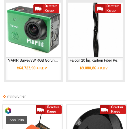
Ücretsiz
Ücretsiz
Kargo
Kargo
MAPIR Survey3W RGB Görünür Işık Haritalama Kamerası
Falcon 20 İnç Karbon Fiber Pervane
₺64.723,90
₺9.080,86
+ KDV
+ KDV
vitrinurunler
Ücretsiz
Ücretsiz
Kargo
Kargo
Son ürün