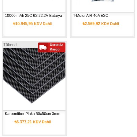
10000 mAh 25C 6S 22.2V Batarya
T-Motor AIR 40A ESC
₺10.945,95
₺2.569,92
KDV Dahil
KDV Dahil
Tükendi
Ücretsiz
Kargo
Karbonfiber Plaka 50x50cm 3mm
₺6.377,21
KDV Dahil