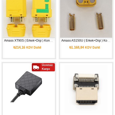
Amass XT90S ( Erkek+Dişi ) Konnektör
Amass AS150U ( Erkek+Dişi ) Konnektör
₺214,16
₺1.168,84
KDV Dahil
KDV Dahil
Ücretsiz
Kargo