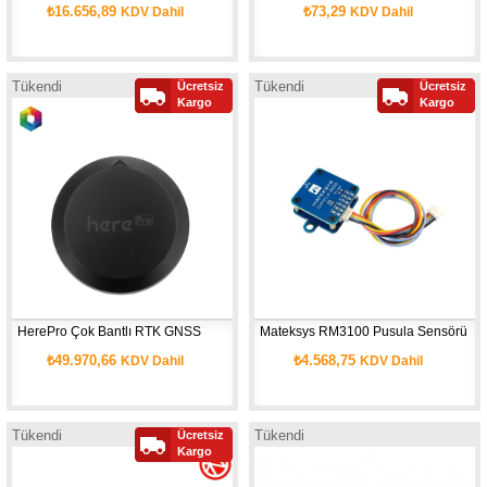
₺16.656,89
₺73,29
KDV Dahil
KDV Dahil
Tükendi
Tükendi
Ücretsiz
Ücretsiz
Yeni
Kargo
Kargo
Ürün
HerePro Çok Bantlı RTK GNSS
Mateksys RM3100 Pusula Sensörü
₺49.970,66
₺4.568,75
KDV Dahil
KDV Dahil
Tükendi
Tükendi
Ücretsiz
Kargo