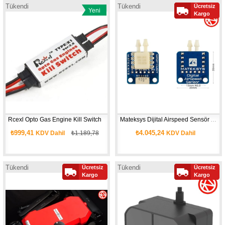
Tükendi
Tükendi
Ücretsiz
Yeni
Kargo
Ürün
Rcexl Opto Gas Engine Kill Switch
Mateksys Dijital Airspeed Sensör ASPD-4525
₺999,41
₺4.045,24
KDV Dahil
₺1.189,78
KDV Dahil
Tükendi
Tükendi
Ücretsiz
Ücretsiz
Kargo
Kargo