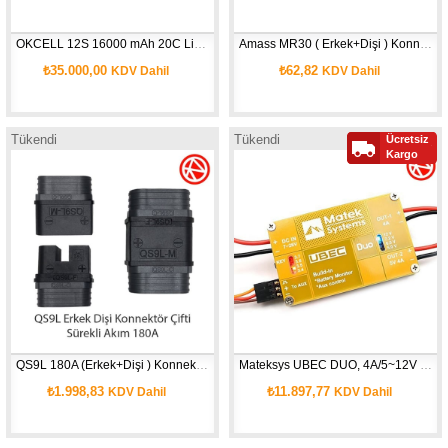
OKCELL 12S 16000 mAh 20C Li-Po Batarya
Amass MR30 ( Erkek+Dişi ) Konnektör 
₺35.000,00
₺62,82
KDV Dahil
KDV Dahil
Tükendi
Tükendi
Ücretsiz
Kargo
QS9L 180A (Erkek+Dişi ) Konnektör Çifti
Mateksys UBEC DUO, 4A/5~12V & 4A/5V
₺1.998,83
₺11.897,77
KDV Dahil
KDV Dahil