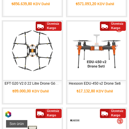
₺856.639,80
₺571.093,20
KDV Dahil
KDV Dahil
Ücretsiz
Ücretsiz
Kargo
Kargo
EFT G20 V2.0 22 Litre Drone Gövdesi
Hexsoon EDU-450 v2 Drone Seti
₺99.000,00
₺17.132,80
KDV Dahil
KDV Dahil
Ücretsiz
Ücretsiz
Kargo
Kargo
Son ürün