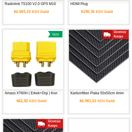
Radiolink TS100 V2.0 GPS M10
HDMI Plug
₺2.665,10
₺190,36
KDV Dahil
KDV Dahil
Ücretsiz
Yeni
Kargo
Ürün
Amass XT60H ( Erkek+Dişi ) Konnektör 
Karbonfiber Plaka 50x50cm 4mm
₺62,82
₺6.981,61
KDV Dahil
KDV Dahil
Ücretsiz
Kargo