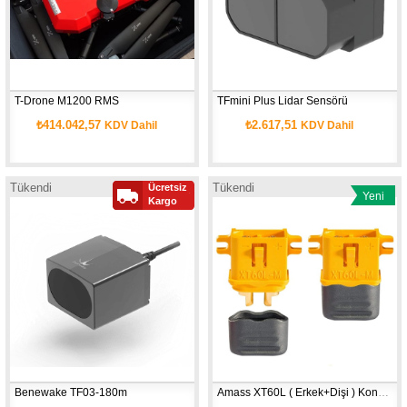
T-Drone M1200 RMS
TFmini Plus Lidar Sensörü
₺414.042,57
₺2.617,51
KDV Dahil
KDV Dahil
Tükendi
Tükendi
Ücretsiz
Yeni
Yeni
Kargo
Ürün
Ürün
Benewake TF03-180m
Amass XT60L ( Erkek+Dişi ) Konnektör 