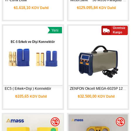
₺1.618,10
₺129.095,84
KDV Dahil
KDV Dahil
Ücretsiz
Yeni
Kargo
Ürün
EC5 ( Erkek+Dişi ) Konnektör 
ZENFON Okcell MEGA-6025P 1200W Şarj Aleti
₺105,65
₺32.500,00
KDV Dahil
KDV Dahil