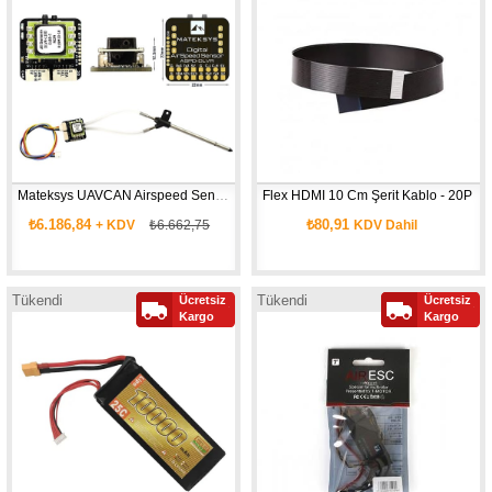
Mateksys UAVCAN Airspeed Sensör ASPD-DLVR
Flex HDMI 10 Cm Şerit Kablo - 20P
₺6.186,84
₺80,91
+ KDV
₺6.662,75
KDV Dahil
Tükendi
Tükendi
Ücretsiz
Ücretsiz
Kargo
Kargo