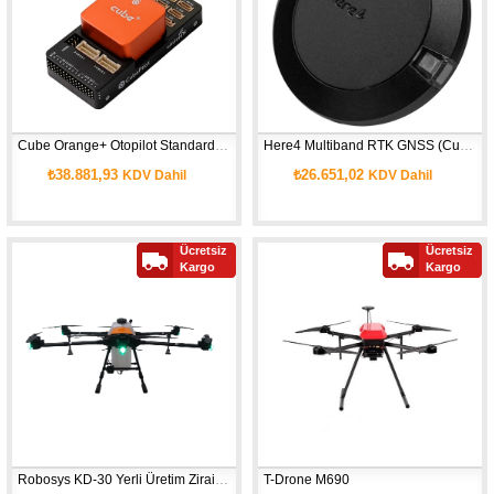
Cube Orange+ Otopilot Standard Set (CubePilot Garantili)
Here4 Multiband RTK GNSS (CubePilot Garantili)
₺38.881,93
₺26.651,02
KDV Dahil
KDV Dahil
Ücretsiz
Ücretsiz
Kargo
Kargo
Robosys KD-30 Yerli Üretim Zirai İlaçlama Drone
T-Drone M690