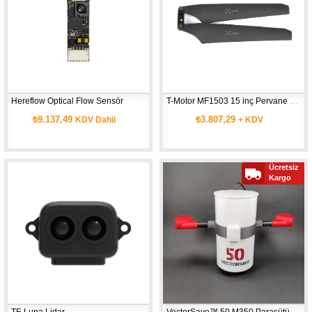
Hereflow Optical Flow Sensör
T-Motor MF1503 15 inç Pervane Çifti
₺9.137,49
₺3.807,29
KDV Dahil
+ KDV
Ücretsiz
Kargo
TF-Luna Lidar
VectorSave™ 50 M350 Paraşütü @9,6kg MTOW