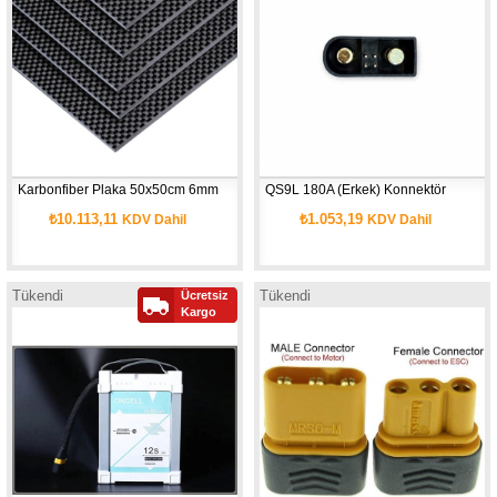
Karbonfiber Plaka 50x50cm 6mm
QS9L 180A (Erkek) Konnektör
₺10.113,11
₺1.053,19
KDV Dahil
KDV Dahil
Tükendi
Tükendi
Ücretsiz
Kargo